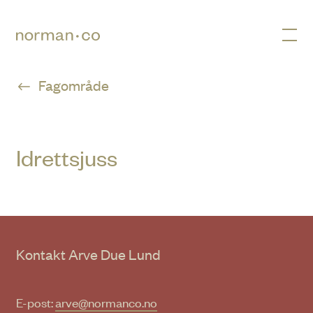
Men
Fagområde
Idrettsjuss
Kontakt Arve Due Lund
E-post:
arve@normanco.no